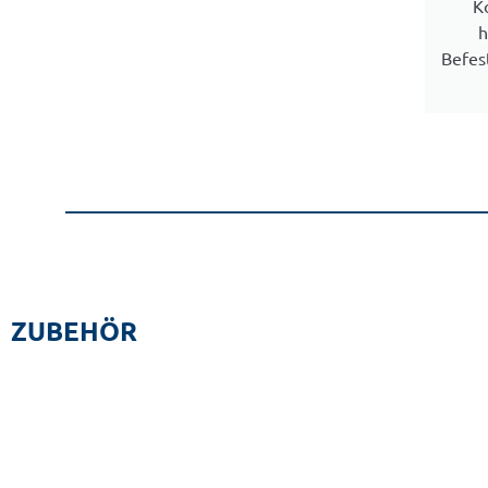
K
h
Befes
ZUBEHÖR