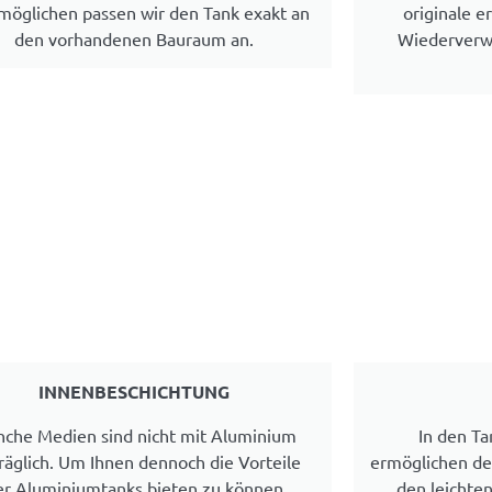
möglichen passen wir den Tank exakt an
originale e
den vorhandenen Bauraum an.
Wiederverw
INNENBESCHICHTUNG
che Medien sind nicht mit Aluminium
In den Ta
räglich. Um Ihnen dennoch die Vorteile
ermöglichen de
er Aluminiumtanks bieten zu können
den leichten