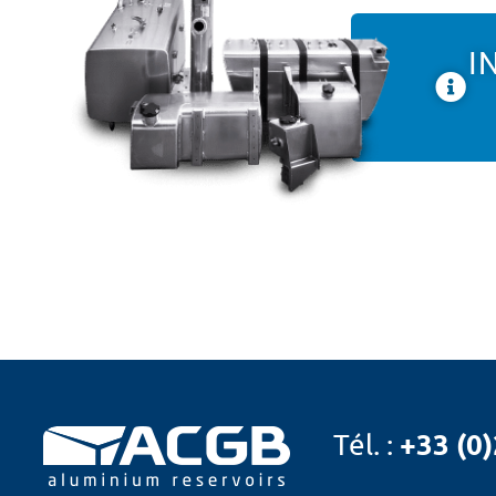
I
+33 (0)
Tél. :