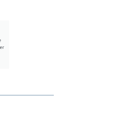
e
er
m